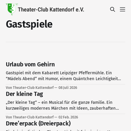
Gastspiele
Urlaub vom Gehirn
Gastspiel mit dem Kabarett Leipziger Pfeffermühle. Ein
“Mädels Abend” mit Humor, einem Quäntchen Leichtigkeit
und viel Verständnis für den Nachbarn. Lassen Sie sich von
Von Theater-Club Kattendorf
08 Juli 2026
den vier Pfeffermüllerinnen an die Hand nehmen und von
Der kleine Tag
allen Blindgängern des Alltags befreien.
„Der kleine Tag“ – ein Musical für die ganze Familie. Ein
kurzweiliges modernes Märchen mit Ideen, zauberhaften
Texten und Musik von Rolf Zuckowski, Wolfram Eicke und
Von Theater-Club Kattendorf
02 Feb. 2026
Hans Niehaus. Auf die Bühne gebracht vom MuT (Musik und
Dree’erpack (Dreierpack)
Theater im Alsterland e.V.).