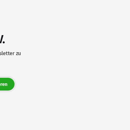
.
letter zu
ren