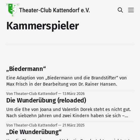
Kammerspieler
„Biedermann“
Eine Adaption von „Biedermann und die Brandstifter“ von
Max Frisch in der Bearbeitung von Dr. Rainer Hansen.
Von Theater-Club Kattendorf
13 März 2026
Die Wunderübung (reloaded)
Um die Ehe von Joana und Valentin Dorek steht es nicht gut.
Nach siebzehn Jahren und zwei Kindern haben sie sich –
irgendwie – auseinandergelebt. Eine Sitzung bei einer
Von Theater-Club Kattendorf
21 März 2025
Paartherapeutin soll retten, was allem Anschein nach nicht
„Die Wunderübung“
mehr zu retten ist.