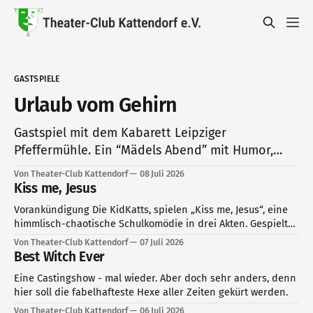
GASTSPIELE
Urlaub vom Gehirn
Gastspiel mit dem Kabarett Leipziger
Pfeffermühle. Ein “Mädels Abend” mit Humor,
einem Quäntchen Leichtigkeit und viel
Von Theater-Club Kattendorf
08 Juli 2026
Verständnis für den Nachbarn. Lassen Sie sich
Kiss me, Jesus
von den vier Pfeffermüllerinnen an die Hand
Vorankündigung Die KidKatts, spielen „Kiss me, Jesus“, eine
nehmen und von allen Blindgängern des Alltags
himmlisch-chaotische Schulkomödie in drei Akten. Gespielt
befreien.
wird: Sonnabend, 26. September, um 16 Uhr Sonntag, 27.
Von Theater-Club Kattendorf
07 Juli 2026
September, um 16 Uhr Sonnabend, 03. Oktober, um 16 Uhr
Best Witch Ever
Sonntag, 04. Oktober, um 16 Uhr im TiK
Eine Castingshow - mal wieder. Aber doch sehr anders, denn
hier soll die fabelhafteste Hexe aller Zeiten gekürt werden.
Von Theater-Club Kattendorf
06 Juli 2026