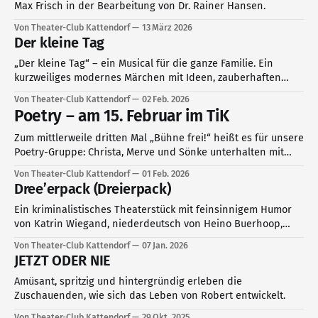
Max Frisch in der Bearbeitung von Dr. Rainer Hansen.
Von Theater-Club Kattendorf
13 März 2026
Der kleine Tag
„Der kleine Tag“ – ein Musical für die ganze Familie. Ein
kurzweiliges modernes Märchen mit Ideen, zauberhaften
Texten und Musik von Rolf Zuckowski, Wolfram Eicke und
Von Theater-Club Kattendorf
02 Feb. 2026
Hans Niehaus. Auf die Bühne gebracht vom MuT (Musik und
Poetry – am 15. Februar im TiK
Theater im Alsterland e.V.).
Zum mittlerweile dritten Mal „Bühne frei!“ heißt es für unsere
Poetry-Gruppe: Christa, Merve und Sönke unterhalten mit
eigenen Texten und streifen dabei die unterschiedlichsten
Von Theater-Club Kattendorf
01 Feb. 2026
Themen von amüsant bis ernst – natürlich erneut auf Hoch-
Dree’erpack (Dreierpack)
und Plattdeutsch. Nach einer Pause ist das Impro-Theater
Hamburg zu Gast. Dieses Mal haben sie
Ein kriminalistisches Theaterstück mit feinsinnigem Humor
von Katrin Wiegand, niederdeutsch von Heino Buerhoop,
unter der Regie von Dr. Rainer Hansen. Gespielt von der
Von Theater-Club Kattendorf
07 Jan. 2026
Niederdeutschen Bühne Kiel im Februar 2026 im TiK.
JETZT ODER NIE
Amüsant, spritzig und hintergründig erleben die
Zuschauenden, wie sich das Leben von Robert entwickelt.
Von Theater-Club Kattendorf
29 Okt. 2025