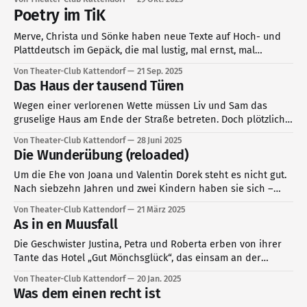
Poetry im TiK
Merve, Christa und Sönke haben neue Texte auf Hoch- und
Plattdeutsch im Gepäck, die mal lustig, mal ernst, mal
poetisch, mal gereimt, manchmal überraschend, aber immer
Von Theater-Club Kattendorf
21 Sep. 2025
kreativ, kurzweilig, unterhaltsam und mit persönlicher
Das Haus der tausend Türen
Handschrift sind.
Wegen einer verlorenen Wette müssen Liv und Sam das
gruselige Haus am Ende der Straße betreten. Doch plötzlich
fallen sie durch ein Loch und landen in einer Fantasiewelt –
Von Theater-Club Kattendorf
28 Juni 2025
im Haus der tausend Türen.
Die Wunderübung (reloaded)
Um die Ehe von Joana und Valentin Dorek steht es nicht gut.
Nach siebzehn Jahren und zwei Kindern haben sie sich –
irgendwie – auseinandergelebt. Eine Sitzung bei einer
Von Theater-Club Kattendorf
21 März 2025
Paartherapeutin soll retten, was allem Anschein nach nicht
As in en Muusfall
mehr zu retten ist.
Die Geschwister Justina, Petra und Roberta erben von ihrer
Tante das Hotel „Gut Mönchsglück“, das einsam an der
Nordsee gelegen ist. Doch am Tag der Wiedereröffnung
Von Theater-Club Kattendorf
20 Jan. 2025
mieten sich trotz der Einsamkeit sehr merkwürdige Personen
Was dem einen recht ist
ein.