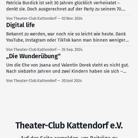
Patricia Burdick ist seit 30 Jahren glücklich verheiratet –
denkt sie. Doch ausgerechnet auf der Party zu seinem 70.
Geburtstag verkündet ihr Mann Paul, ab jetzt in ein neues
Von Theater-Club Kattendorf
02 Nov. 2024
Leben zu starten – ohne sie.
Digital life
Bekannt zu werden, war noch nie so leicht wie heute. Dank
YouTube, Instagram oder TikTok kann man binnen weniger
Stunden oder Tage zur medialen Berühmtheit aufsteigen.
Von Theater-Club Kattendorf
25 Sep. 2024
„Die Wunderübung“
Um die Ehe von Joana und Valentin Dorek steht es nicht gut.
Nach siebzehn Jahren und zwei Kindern haben sie sich –
irgendwie – auseinandergelebt. Eine Sitzung bei einer
Von Theater-Club Kattendorf
20 Juni 2024
Paartherapeutin soll retten, was allem Anschein nach nicht
mehr zu retten ist.
Theater-Club Kattendorf e.V.